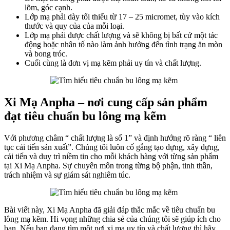
lõm, góc cạnh.
Lớp mạ phải dày tối thiểu từ 17 – 25 micromet, tùy vào kích
thước và quy của của mỗi loại.
Lớp mạ phải được chất lượng và sẽ không bị bất cứ một tác
động hoặc nhân tố nào làm ảnh hưởng đến tình trạng ăn mòn
và bong tróc.
Cuối cùng là đơn vị mạ kẽm phải uy tín và chất lượng.
Xi Mạ Anpha – nơi cung cấp sản phẩm
đạt tiêu chuẩn bu lông mạ kẽm
Với phương châm “ chất lượng là số 1” và định hướng rõ ràng “ liên
tục cải tiến sản xuất”. Chúng tôi luôn cố gắng tạo dựng, xây dựng,
cải tiến và duy trì niềm tin cho mỗi khách hàng với từng sản phẩm
tại Xi Mạ Anpha. Sự chuyên môn trong từng bộ phận, tinh thần,
trách nhiệm và sự giám sát nghiêm túc.
Bài viết này, Xi Mạ Anpha đã giải đáp thắc mắc về tiêu chuẩn bu
lông mạ kẽm. Hi vọng những chia sẻ của chúng tôi sẽ giúp ích cho
bạn. Nếu bạn đang tìm một nơi xi mạ uy tín và chất lượng thì hãy