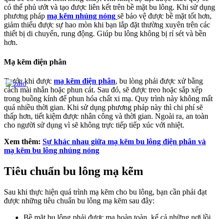
có thể phủ ướt và tạo được liên kết trên bề mặt bu lông. Khi sử dụng
phương pháp
mạ kẽm nhúng nóng
sẽ bảo vệ được bề mặt tốt hơn,
giảm thiểu được sự hao mòn khi bạn lắp đặt thường xuyên trên các
thiết bị di chuyển, rung động. Giúp bu lông không bị rỉ sét và bền
hơn.
Mạ kẽm điện phân
Trước khi được
mạ kẽm điện phân
, bu lòng phải được xử bằng
cách mài nhẵn hoặc phun cát. Sau đó, sẽ được treo hoặc sắp xếp
trong buồng kính để phun hóa chất xi mạ. Quy trình này không mất
quá nhiều thời gian. Khi sử dụng phương pháp này thì chi phí sẽ
thấp hơn, tiết kiệm được nhân công và thời gian. Ngoài ra, an toàn
cho người sử dụng vì sẽ không trực tiếp tiếp xúc với nhiệt.
Xem thêm:
Sự khác nhau giữa mạ kẽm bu lông điện phân và
mạ kẽm bu lông nhúng nóng
Tiêu chuẩn bu lông mạ kẽm
Sau khi thực hiện quá trình mạ kẽm cho bu lông, bạn cần phải đạt
được những tiêu chuẩn bu lông mạ kẽm sau đây:
Bề mặt bu lông phải được mạ hoàn toàn, kể cả những nơi lồi