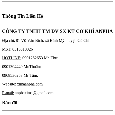
Thông Tin Liên Hệ
CÔNG TY TNHH TM DV SX KT CƠ KHÍ ANPHA
Địa chỉ:
81 Võ Văn Bích, xã Bình Mỹ, huyện Củ Chi
MST:
0315310326
HOTLINE:
0901262653 Mr. Thư;
0901304449 Mr.Thuấn;
0968536253 Mr Tâm;
Website:
ximaanpha.com
E-mail:
anphaxima@gmail.com
Bản đồ