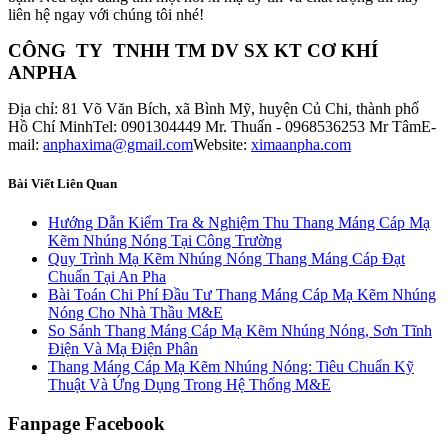
liên hệ ngay với chúng tôi nhé!
CÔNG TY TNHH TM DV SX KT CƠ KHÍ
ANPHA
Địa chỉ: 81 Võ Văn Bích, xã Bình Mỹ, huyện Củ Chi, thành phố
Hồ Chí MinhTel: 0901304449 Mr. Thuấn - 0968536253 Mr TâmE-
mail:
anphaxima@gmail.com
Website:
ximaanpha.com
Bài Viết Liên Quan
Hướng Dẫn Kiểm Tra & Nghiệm Thu Thang Máng Cáp Mạ
Kẽm Nhúng Nóng Tại Công Trường
Quy Trình Mạ Kẽm Nhúng Nóng Thang Máng Cáp Đạt
Chuẩn Tại An Pha
Bài Toán Chi Phí Đầu Tư Thang Máng Cáp Mạ Kẽm Nhúng
Nóng Cho Nhà Thầu M&E
So Sánh Thang Máng Cáp Mạ Kẽm Nhúng Nóng, Sơn Tĩnh
Điện Và Mạ Điện Phân
Thang Máng Cáp Mạ Kẽm Nhúng Nóng: Tiêu Chuẩn Kỹ
Thuật Và Ứng Dụng Trong Hệ Thống M&E
Fanpage Facebook