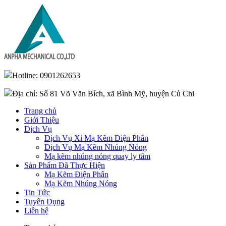
Hotline: 0901262653
Địa chỉ: Số 81 Võ Văn Bích, xã Bình Mỹ, huyện Củ Chi
Trang chủ
Giới Thiệu
Dịch Vụ
Dịch Vụ Xi Mạ Kẽm Điện Phân
Dịch Vụ Mạ Kẽm Nhúng Nóng
Mạ kẽm nhúng nóng quay ly tâm
Sản Phẩm Đã Thực Hiện
Mạ Kẽm Điện Phân
Mạ Kẽm Nhúng Nóng
Tin Tức
Tuyển Dụng
Liên hệ