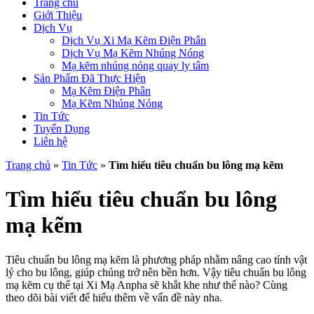
Trang chủ
Giới Thiệu
Dịch Vụ
Dịch Vụ Xi Mạ Kẽm Điện Phân
Dịch Vụ Mạ Kẽm Nhúng Nóng
Mạ kẽm nhúng nóng quay ly tâm
Sản Phẩm Đã Thực Hiện
Mạ Kẽm Điện Phân
Mạ Kẽm Nhúng Nóng
Tin Tức
Tuyển Dụng
Liên hệ
Trang chủ
»
Tin Tức
»
Tìm hiểu tiêu chuẩn bu lông mạ kẽm
Tìm hiểu tiêu chuẩn bu lông
mạ kẽm
Tiêu chuẩn bu lông mạ kẽm là phương pháp nhằm nâng cao tính vật
lý cho bu lông, giúp chúng trở nên bền hơn. Vậy tiêu chuẩn bu lông
mạ kẽm cụ thể tại Xi Mạ Anpha sẽ khắt khe như thế nào? Cùng
theo dõi bài viết để hiểu thêm về vấn đề này nha.