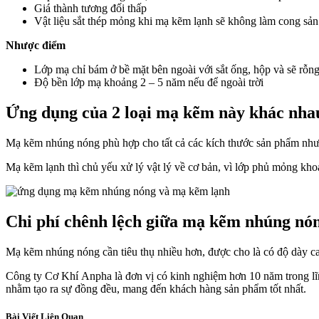
Giá thành tương đối thấp
Vật liệu sắt thép mỏng khi mạ kẽm lạnh sẽ không làm cong sả
Nhược điểm
Lớp mạ chỉ bám ở bề mặt bên ngoài với sắt ống, hộp và sẽ rỗng
Độ bền lớp mạ khoảng 2 – 5 năm nếu để ngoài trời
Ứng dụng của 2 loại mạ kẽm này khác nhau
Mạ kẽm nhúng nóng phù hợp cho tất cả các kích thước sản phẩm như
Mạ kẽm lạnh thì chủ yếu xử lý vật lý về cơ bản, vì lớp phủ mỏng kh
Chi phí chênh lệch giữa mạ kẽm nhúng nó
Mạ kẽm nhúng nóng cần tiêu thụ nhiều hơn, được cho là có độ dày c
Công ty Cơ Khí Anpha là đơn vị có kinh nghiệm hơn 10 năm trong lĩnh
nhằm tạo ra sự đồng đều, mang đến khách hàng sản phẩm tốt nhất.
Bài Viết Liên Quan