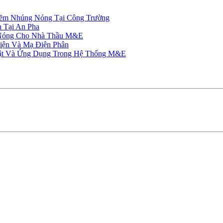
ẽm Nhúng Nóng Tại Công Trường
 Tại An Pha
 Nóng Cho Nhà Thầu M&E
iện Và Mạ Điện Phân
ật Và Ứng Dụng Trong Hệ Thống M&E