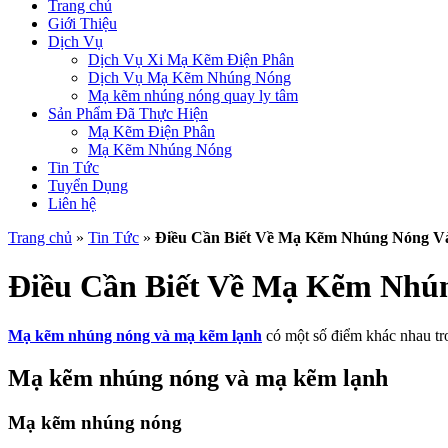
Trang chủ
Giới Thiệu
Dịch Vụ
Dịch Vụ Xi Mạ Kẽm Điện Phân
Dịch Vụ Mạ Kẽm Nhúng Nóng
Mạ kẽm nhúng nóng quay ly tâm
Sản Phẩm Đã Thực Hiện
Mạ Kẽm Điện Phân
Mạ Kẽm Nhúng Nóng
Tin Tức
Tuyển Dụng
Liên hệ
Trang chủ
»
Tin Tức
»
Điều Cần Biết Về Mạ Kẽm Nhúng Nóng 
Điều Cần Biết Về Mạ Kẽm Nh
Mạ kẽm nhúng nóng và mạ kẽm lạnh
có một số điểm khác nhau tr
Mạ kẽm nhúng nóng và mạ kẽm lạnh
Mạ kẽm nhúng nóng