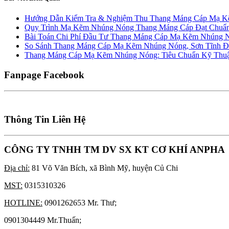
Hướng Dẫn Kiểm Tra & Nghiệm Thu Thang Máng Cáp Mạ K
Quy Trình Mạ Kẽm Nhúng Nóng Thang Máng Cáp Đạt Chuẩn
Bài Toán Chi Phí Đầu Tư Thang Máng Cáp Mạ Kẽm Nhúng
So Sánh Thang Máng Cáp Mạ Kẽm Nhúng Nóng, Sơn Tĩnh Đ
Thang Máng Cáp Mạ Kẽm Nhúng Nóng: Tiêu Chuẩn Kỹ Thu
Fanpage Facebook
Thông Tin Liên Hệ
CÔNG TY TNHH TM DV SX KT CƠ KHÍ ANPHA
Địa chỉ:
81 Võ Văn Bích, xã Bình Mỹ, huyện Củ Chi
MST:
0315310326
HOTLINE:
0901262653 Mr. Thư;
0901304449 Mr.Thuấn;