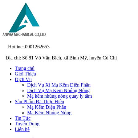
Hotline: 0901262653
Địa chỉ: Số 81 Võ Văn Bích, xã Bình Mỹ, huyện Củ Chi
Trang chủ
Giới Thiệu
Dịch Vụ
Dịch Vụ Xi Mạ Kẽm Điện Phân
Dịch Vụ Mạ Kẽm Nhúng Nóng
Mạ kẽm nhúng nóng quay ly tâm
Sản Phẩm Đã Thực Hiện
Mạ Kẽm Điện Phân
Mạ Kẽm Nhúng Nóng
Tin Tức
Tuyển Dụng
Liên hệ