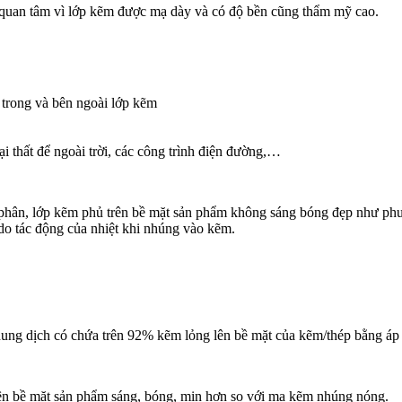
uan tâm vì lớp kẽm được mạ dày và có độ bền cũng thẩm mỹ cao.
trong và bên ngoài lớp kẽm
thất để ngoài trời, các công trình điện đường,…
phân, lớp kẽm phủ trên bề mặt sản phẩm không sáng bóng đẹp như ph
do tác động của nhiệt khi nhúng vào kẽm.
ng dịch có chứa trên 92% kẽm lỏng lên bề mặt của kẽm/thép bằng áp
ên bề mặt sản phẩm sáng, bóng, mịn hơn so với mạ kẽm nhúng nóng.